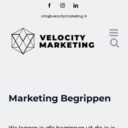
Ga
Facebook
Instagram
LinkedIn
naar
info@velocitymarketing.nl
inhoud
Marketing Begrippen