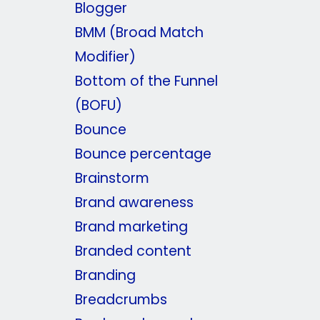
Blogger
BMM (Broad Match
Modifier)
Bottom of the Funnel
(BOFU)
Bounce
Bounce percentage
Brainstorm
Brand awareness
Brand marketing
Branded content
Branding
Breadcrumbs