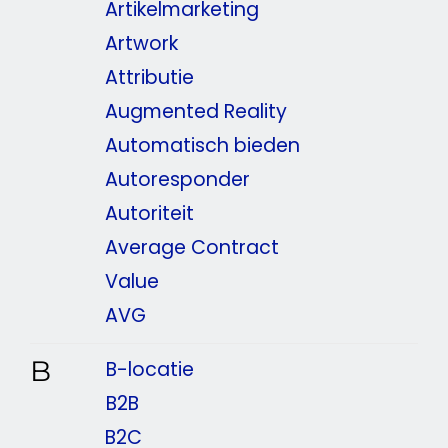
Artikelmarketing
Artwork
Attributie
Augmented Reality
Automatisch bieden
Autoresponder
Autoriteit
Average Contract
Value
AVG
B
B-locatie
B2B
B2C