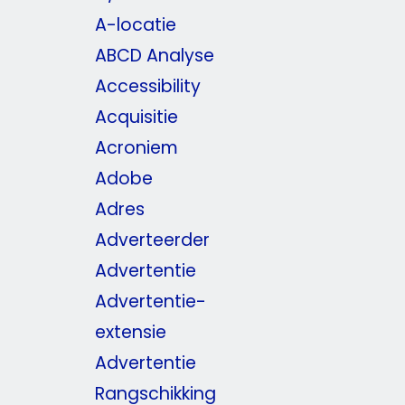
A-locatie
ABCD Analyse
Accessibility
Acquisitie
Acroniem
Adobe
Adres
Adverteerder
Advertentie
Advertentie-
extensie
Advertentie
Rangschikking