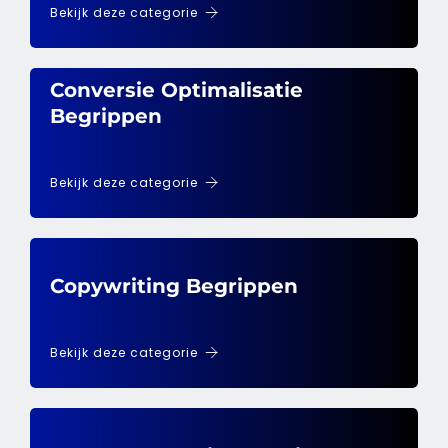
Bekijk deze categorie
Conversie Optimalisatie
Begrippen
Bekijk deze categorie
Copywriting Begrippen
Bekijk deze categorie