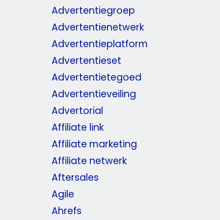
Advertentiegroep
Advertentienetwerk
Advertentieplatform
Advertentieset
Advertentietegoed
Advertentieveiling
Advertorial
Affiliate link
Affiliate marketing
Affiliate netwerk
Aftersales
Agile
Ahrefs