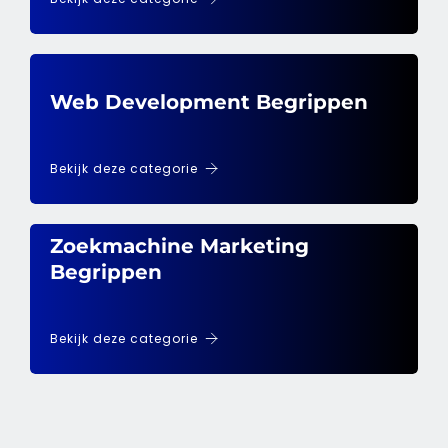
Web Development Begrippen
Bekijk deze categorie
Zoekmachine Marketing
Begrippen
Bekijk deze categorie