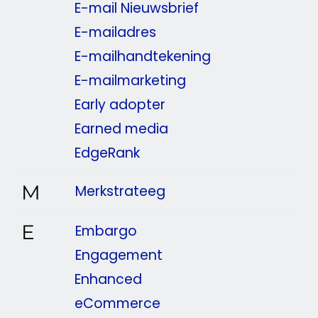
E-mail Nieuwsbrief
E-mailadres
E-mailhandtekening
E-mailmarketing
Early adopter
Earned media
EdgeRank
M
Merkstrateeg
E
Embargo
Engagement
Enhanced
eCommerce