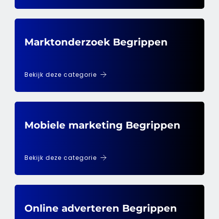
Marktonderzoek Begrippen
Bekijk deze categorie
Mobiele marketing Begrippen
Bekijk deze categorie
Online adverteren Begrippen