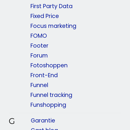
First Party Data
Fixed Price
Focus marketing
FOMO
Footer
Forum
Fotoshoppen
Front-End
Funnel
Funnel tracking
Funshopping
G
Garantie