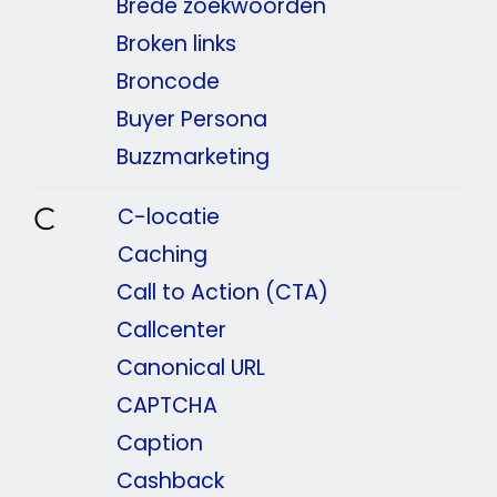
Brede zoekwoorden
Broken links
Broncode
Buyer Persona
Buzzmarketing
C
C-locatie
Caching
Call to Action (CTA)
Callcenter
Canonical URL
CAPTCHA
Caption
Cashback