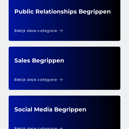
Public Relationships Begrippen
Bekijk deze categorie
Sales Begrippen
Bekijk deze categorie
Social Media Begrippen
Bekijk deze categorie