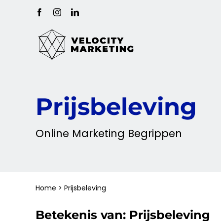
Ga
Facebook
Instagram
LinkedIn
naar
inhoud
Prijsbeleving
Online
Marketing
Begrippen
Home
>
Prijsbeleving
Betekenis van:
Prijsbeleving