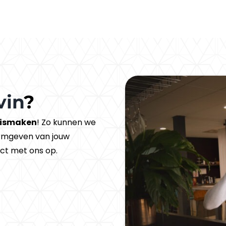
vin
?
ismaken
! Zo kunnen we
ormgeven van jouw
ct met ons op.