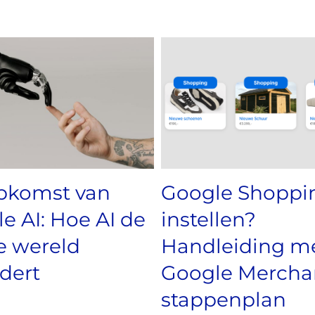
pkomst van
Google Shoppi
e AI: Hoe AI de
instellen?
e wereld
Handleiding m
dert
Google Mercha
stappenplan