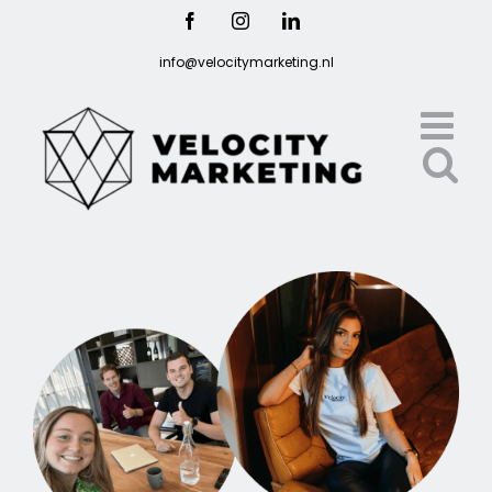
Ga
Facebook
Instagram
LinkedIn
naar
info@velocitymarketing.nl
inhoud