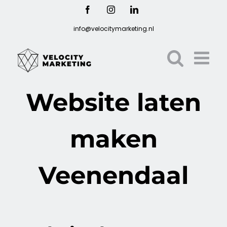
Ga
Facebook
Instagram
LinkedIn
naar
info@velocitymarketing.nl
inhoud
Website laten
maken
Veenendaal