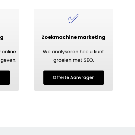
✅
ng
Zoekmachine
marketing
w
online
We analyseren hoe u kunt
geven.
groeien met
SEO
.
n
Offerte Aanvragen