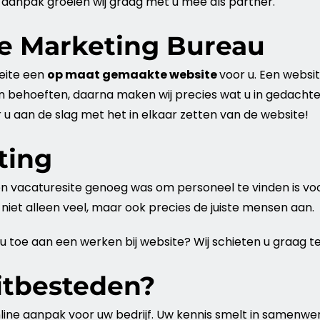
 aanpak groeien wij graag met u mee als partner.
e Marketing Bureau
eite een
op maat gemaakte
website
voor u. Een
websi
n behoeften, daarna maken wij precies wat u in gedacht
r u aan de slag met het in elkaar zetten van de
website
!
ting
en vacaturesite genoeg was om personeel te vinden is voo
 niet alleen veel, maar ook precies de juiste mensen aan.
 u toe aan een werken bij
website
? Wij schieten u graag te
itbesteden?
nline aanpak voor uw
bedrijf
. Uw kennis smelt in samenwe