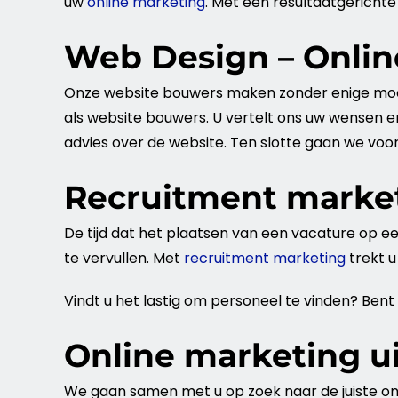
uw
online marketing
. Met een resultaatgerichte
Web Design – Onlin
Onze
website
bouwers maken zonder enige mo
als
website
bouwers. U vertelt ons uw wensen e
advies over de
website
. Ten slotte gaan we voo
Recruitment marke
De tijd dat het plaatsen van een vacature op e
te vervullen. Met
recruitment marketing
trekt u
Vindt u het lastig om personeel te vinden? Bent
Online marketing u
We gaan samen met u op zoek naar de juiste o