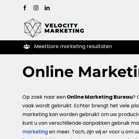
Ga
Facebook
Instagram
LinkedIn
naar
inhoud
Meetbare
marketing
resultaten
Online Market
Op zoek naar een
Online
Marketing
Bureau
?
vaak wordt gebruikt. Echter brengt het vele p
marketing
kan worden gebruikt om uw product
kunt u van verschillende aanpakken gebruik ma
marketing
en meer. Toch, zijn wij er voor u om 