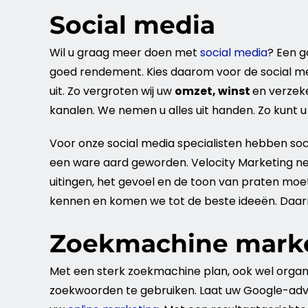
Social media
Wil u graag meer doen met
social media
? Een g
goed rendement. Kies daarom voor de social
me
uit. Zo vergroten wij uw
omzet
,
winst
en verzek
kanalen. We nemen u alles uit handen. Zo kunt u
Voor onze social
media
specialisten hebben so
een ware aard geworden. Velocity
Marketing
ne
uitingen, het gevoel en de toon van praten mo
kennen en komen we tot de beste ideeën. Daarna 
Zoekmachine mark
Met een sterk
zoekmachine
plan
, ook wel org
zoekwoorden
te gebruiken. Laat uw Google-adv