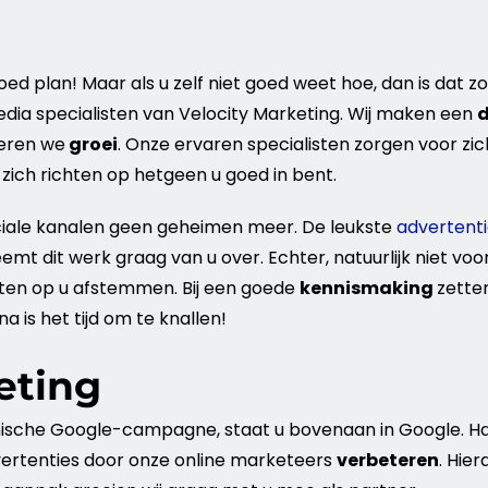
oed plan! Maar als u zelf niet goed weet hoe, dan is dat 
dia
specialisten van Velocity
Marketing
. Wij maken een
d
eren we
groei
. Onze ervaren specialisten zorgen voor zi
 zich richten op hetgeen u goed in bent.
ciale kanalen geen geheimen meer. De leukste
advertent
emt dit werk graag van u over. Echter, natuurlijk niet voo
eten op u afstemmen. Bij een goede
kennismaking
zetten
is het tijd om te knallen!
eting
anische Google-campagne, staat u bovenaan in
Google
. H
ertenties door onze online marketeers
verbeteren
. Hie