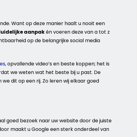
zonde. Want op deze manier haalt u nooit een
uidelijke aanpak
én voeren deze van a tot z
chtbaarheid op de belangrijke social
media
ies
, opvallende
video
’s en beste koppen; het is
rdat we weten wat het beste bij u past. De
 we dit op een rij. Zo leren wij elkaar goed
aal goed
bezoek
naar uw
website
door de juiste
rdoor maakt u
Google
een sterk onderdeel van