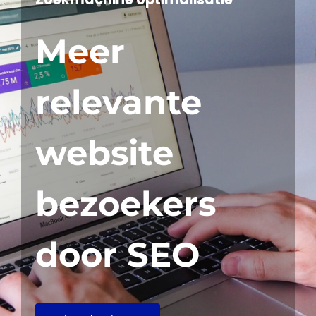
Meer
relevante
website
bezoekers
door SEO