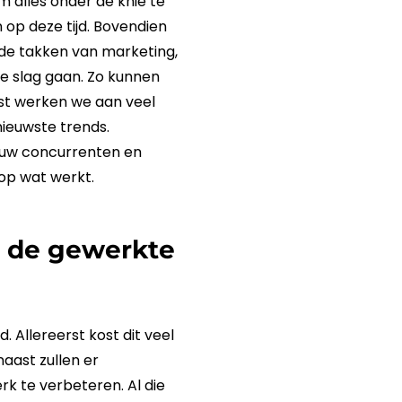
m alles onder de knie te
n op deze tijd. Bovendien
r de takken van
marketing
,
e slag gaan. Zo kunnen
st werken we aan veel
nieuwste trends.
 uw concurrenten en
 op wat werkt.
r de gewerkte
 Allereerst kost dit veel
naast zullen er
k te verbeteren. Al die