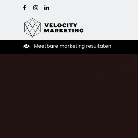
Ga
Facebook
Instagram
LinkedIn
naar
inhoud
Meetbare
marketing
resultaten