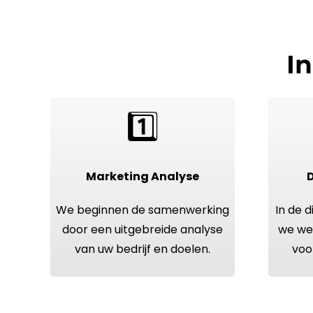
I
1️⃣
Marketing
Analyse
D
We beginnen de samenwerking
In de d
door een uitgebreide analyse
we we
van uw
bedrijf
en doelen.
voo