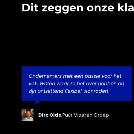
Dit zeggen onze kla
Ondernemers met een passie voor het
vak. Weten waar ze het over hebben en
zijn ontzettend flexibel. Aanrader!
Dirc Olde
,
Puur Vloeren Groep