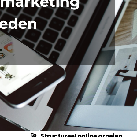
 marketing
teden
🚀 Structureel online groeien