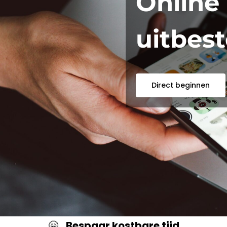
Online
uitbes
Direct beginnen
🤗
Bespaar kostbare tijd