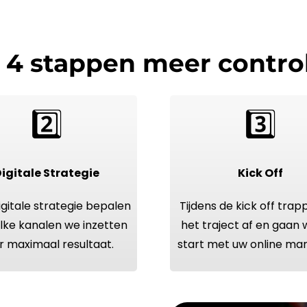
n 4 stappen meer control
2️⃣
3️⃣
igitale Strategie
Kick Off
igitale strategie bepalen
Tijdens de kick off tra
lke kanalen we inzetten
het traject af en gaan
r maximaal resultaat.
start met uw
online
mar