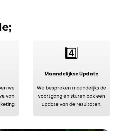
e;
4️⃣
Maandelijkse Update
ppen we
We bespreken maandelijks de
 we van
voortgang en sturen ook een
keting
.
update van de resultaten.