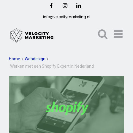
Ga
Facebook
Instagram
LinkedIn
naar
info@velocitymarketing.nl
inhoud
Home
Webdesign
Werken met een Shopify Expert in Nederland