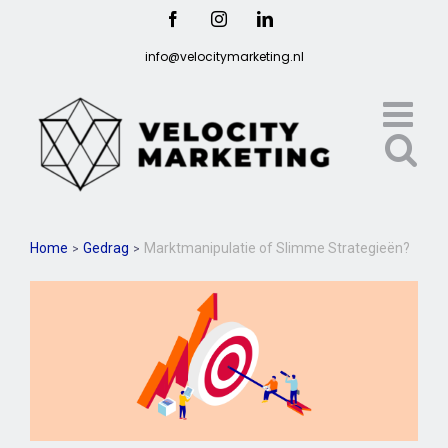
Ga
Facebook
Instagram
LinkedIn
naar
info@velocitymarketing.nl
inhoud
Home
Gedrag
Marktmanipulatie of Slimme Strategieën?