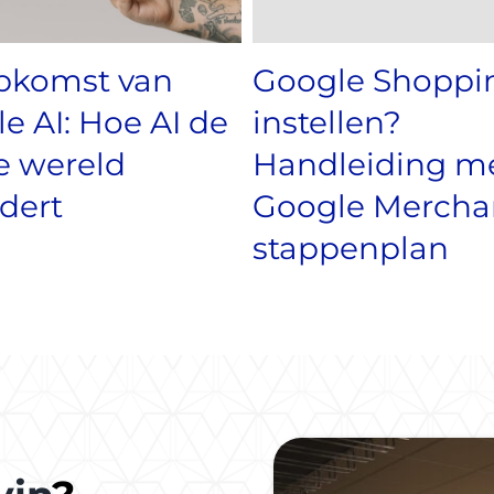
pkomst van
Google Shoppi
e AI: Hoe AI de
instellen?
e wereld
Handleiding m
dert
Google Mercha
stappenplan