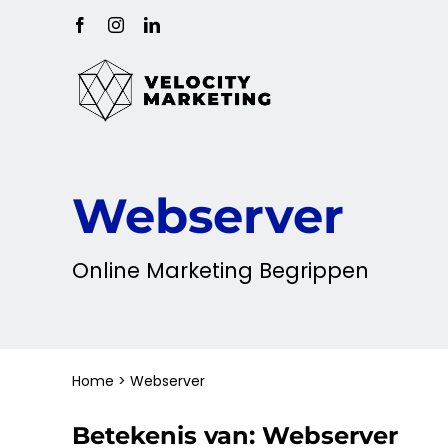
Ga
Facebook
Instagram
LinkedIn
naar
inhoud
Webserver
Online
Marketing
Begrippen
Home
>
Webserver
Betekenis van:
Webserver