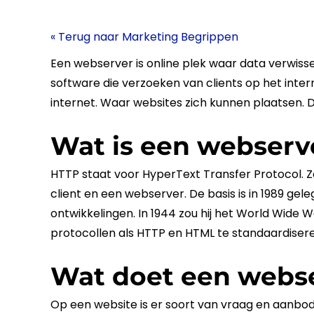
« Terug naar Marketing Begrippen
Een
webserver
is online plek waar data verwiss
software die verzoeken van clients op het intern
internet. Waar websites zich kunnen plaatsen. Di
Wat is een webserv
HTTP
staat voor HyperText Transfer
Protocol
. 
client en een
webserver
. De basis is in 1989 g
ontwikkelingen. In 1944 zou hij het World Wid
protocollen als
HTTP
en
HTML
te standaardisere
Wat doet een webs
Op een
website
is er soort van vraag en aanbod