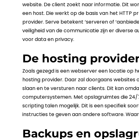
website
. De client zoekt naar informatie. Dit w
een host. Die werkt op de basis van het
HTTP
pr
provider. Serve betekent ‘serveren of ‘aanbied
veiligheid van de communicatie zijn er diverse a
voor data en
privacy
.
De hosting provide
Zoals gezegd is een
webserver
een locatie op h
hosting
provider. Daar zal doorgaans websites 
slaan en te versturen naar clients. Dit kan omd
computersystemen. Met opslagruimtes die 24/7 in
scripting talen mogelijk. Dit is een specifiek s
instructies te geven aan andere software. Waa
Backups en opslag