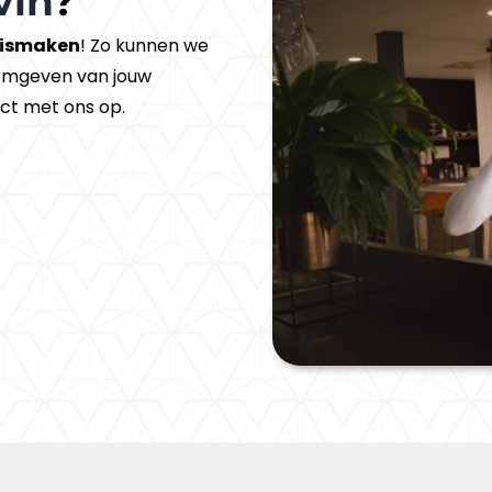
vin
?
ismaken
! Zo kunnen we
ormgeven van jouw
ct met ons op.