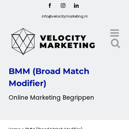
Ga
Facebook
Instagram
LinkedIn
naar
info@velocitymarketing.nl
inhoud
BMM (Broad Match
Modifier)
Online
Marketing
Begrippen