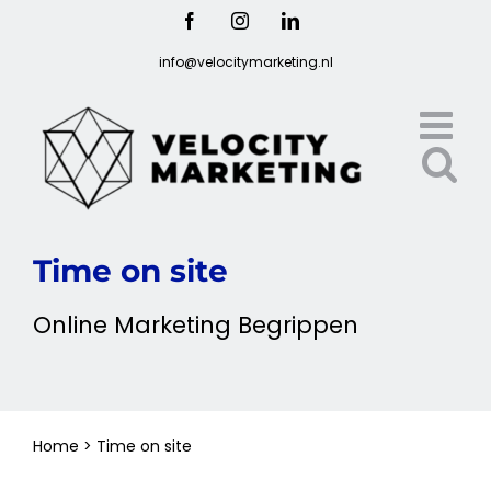
Ga
Facebook
Instagram
LinkedIn
naar
info@velocitymarketing.nl
inhoud
Time on site
Online
Marketing
Begrippen
Home
>
Time on site