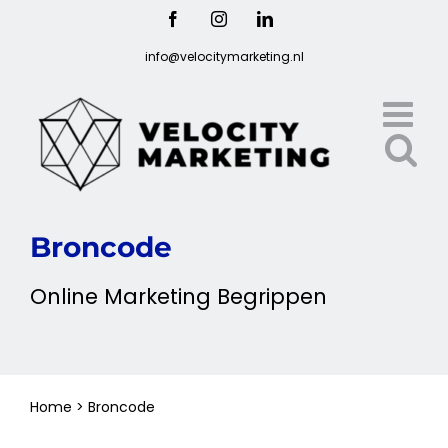
Ga
Facebook
Instagram
LinkedIn
naar
info@velocitymarketing.nl
inhoud
Broncode
Online
Marketing
Begrippen
Home
>
Broncode