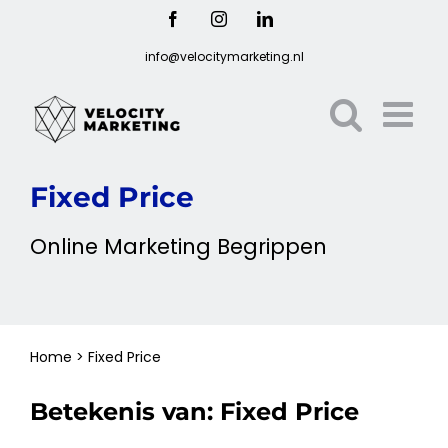
Ga
Facebook
Instagram
LinkedIn
naar
info@velocitymarketing.nl
inhoud
Fixed Price
Online
Marketing
Begrippen
Home
>
Fixed Price
Betekenis van:
Fixed Price