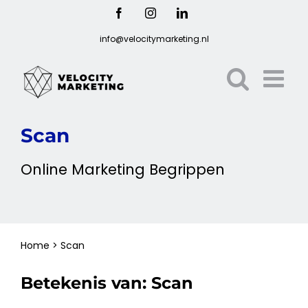
Ga
Facebook
Instagram
LinkedIn
naar
info@velocitymarketing.nl
inhoud
Scan
Online
Marketing
Begrippen
Home
>
Scan
Betekenis van:
Scan