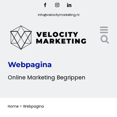
Ga
Facebook
Instagram
LinkedIn
naar
info@velocitymarketing.nl
inhoud
Webpagina
Online
Marketing
Begrippen
Home
>
Webpagina