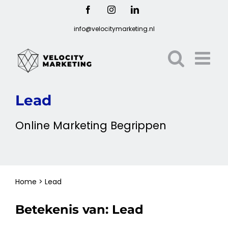
Ga
Facebook
Instagram
LinkedIn
naar
info@velocitymarketing.nl
inhoud
Lead
Online
Marketing
Begrippen
Home
>
Lead
Betekenis van:
Lead