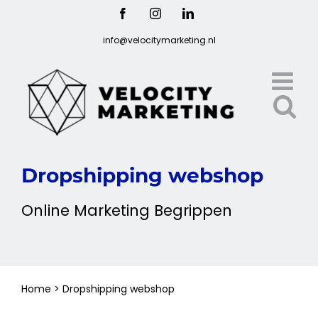
Ga
Facebook
Instagram
LinkedIn
naar
info@velocitymarketing.nl
inhoud
Dropshipping webshop
Online
Marketing
Begrippen
Home
>
Dropshipping
webshop