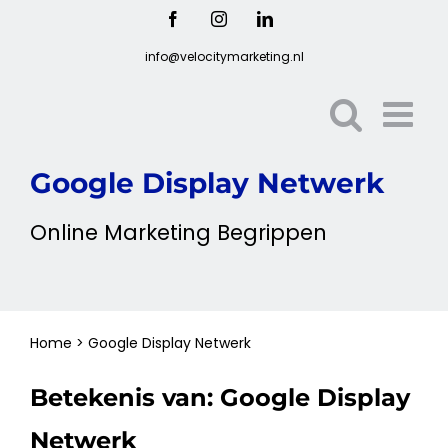
Ga
Facebook
Instagram
LinkedIn
naar
info@velocitymarketing.nl
inhoud
Google Display Netwerk
Online
Marketing
Begrippen
Home
>
Google
Display Netwerk
Betekenis van:
Google
Display
Netwerk