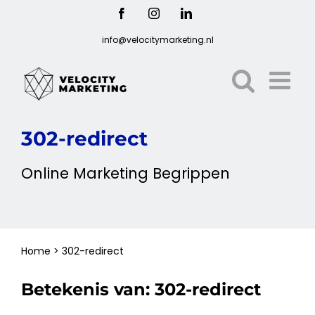
Ga
Facebook
Instagram
LinkedIn
naar
info@velocitymarketing.nl
inhoud
302-redirect
Online
Marketing
Begrippen
Home
>
302-redirect
Betekenis van:
302-redirect