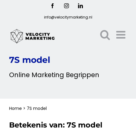
Ga
Facebook
Instagram
LinkedIn
naar
info@velocitymarketing.nl
inhoud
7S model
Online
Marketing
Begrippen
Home
>
7S model
Betekenis van:
7S model