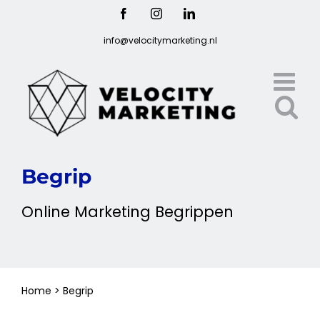
Ga
Facebook
Instagram
LinkedIn
naar
info@velocitymarketing.nl
inhoud
Begrip
Online
Marketing
Begrippen
Home
>
Begrip