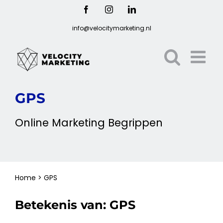
Ga
Facebook
Instagram
LinkedIn
naar
info@velocitymarketing.nl
inhoud
GPS
Online
Marketing
Begrippen
Home
>
GPS
Betekenis van:
GPS