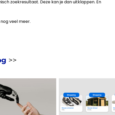
nisch
zoekresultaat
. Deze kan je dan uitklappen. En
r nog veel meer.
og
>>