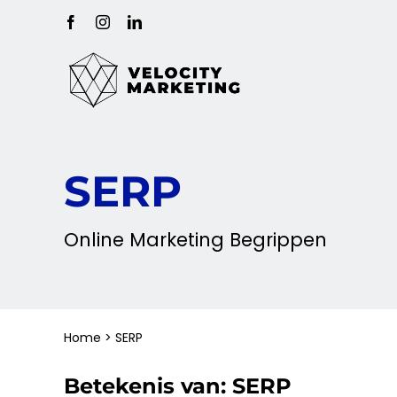
Ga
Facebook
Instagram
LinkedIn
naar
inhoud
SERP
Online
Marketing
Begrippen
Home
>
SERP
Betekenis van:
SERP