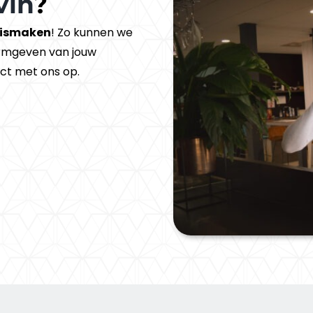
vin
?
ismaken
! Zo kunnen we
ormgeven van jouw
ct met ons op.