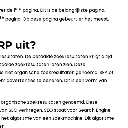
ste
er de 1
pagina. Dit is de belangrijkste pagina.
te
pagina. Op deze pagina gebeurt er het meest.
RP uit?
esultaten. De betaalde zoekresultaten krijgt altijd
aalde zoekresultaten laten zien. Deze
ds niet organische zoekresultaten genoemd.
SEA
of
om advertenties te beheren. Dit is een vorm van
l organische zoekresultaten genoemd. Deze
 van
SEO
verkregen.
SEO
staat voor
Search Engine
n het
algoritme
van een
zoekmachine
. Dit
algoritme
en.