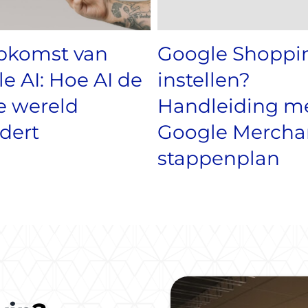
pkomst van
Google Shoppi
e AI: Hoe AI de
instellen?
e wereld
Handleiding m
dert
Google Mercha
stappenplan