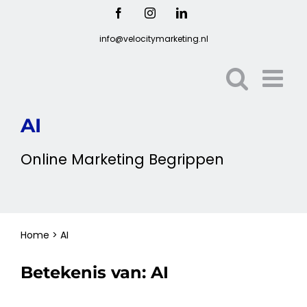
Ga
Facebook
Instagram
LinkedIn
naar
info@velocitymarketing.nl
inhoud
AI
Online
Marketing
Begrippen
Home
>
AI
Betekenis van:
AI