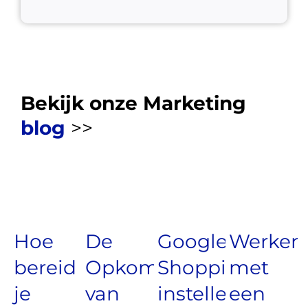
Bekijk onze Marketing
blog
>>
Hoe
De
Google
Werken
bereid
Opkomst
Shopping
met
je
van
instellen?
een