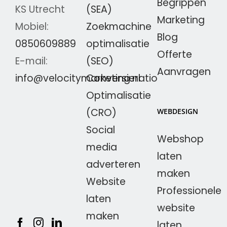
Begrippen
KS Utrecht
(SEA)
Marketing
Mobiel:
Zoekmachine
Blog
0850609889
optimalisatie
Offerte
E-mail:
(SEO)
Aanvragen
info@velocitymarketing.nl
Conversieratio
Optimalisatie
(CRO)
WEBDESIGN
Social
Webshop
media
laten
adverteren
maken
Website
Professionele
laten
website
maken
laten