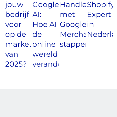
jouw
Google
Handleiding
Shopify
bedrijf
AI:
met
Expert
voor
Hoe AI
Google
in
op de
de
Merchant
Nederl
marketingtrends
online
stappenplan
van
wereld
2025?
verandert