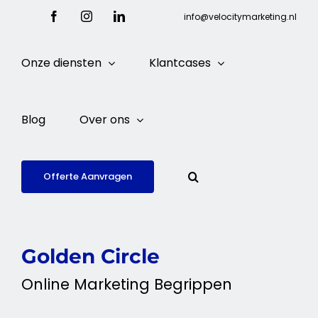
Ga
Facebook
Instagram
LinkedIn
info@velocitymarketing.nl
naar
inhoud
Onze diensten
Klantcases
Blog
Over ons
Offerte Aanvragen
Golden Circle
Online
Marketing
Begrippen