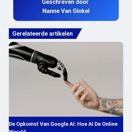
Geschreven door
Nanne Van Ginkel
Gerelateerde artikelen
De Opkomst Van Google AI: Hoe AI De Online
Wereld…