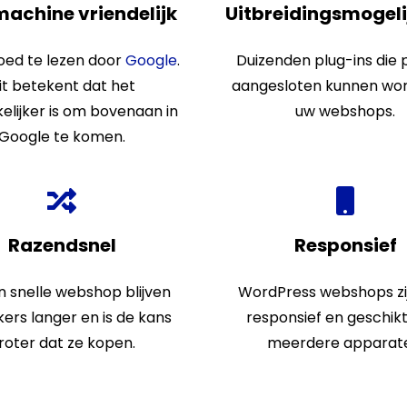
machine
vriendelijk
Uitbreidingsmogel
goed te lezen door
Google
.
Duizenden plug-ins die 
it betekent dat het
aangesloten kunnen wo
lijker is om bovenaan in
uw webshops.
Google
te komen.
Razendsnel
Responsief
n snelle
webshop
blijven
WordPress
webshops zi
ers langer en is de kans
responsief en geschik
roter dat ze kopen.
meerdere apparat