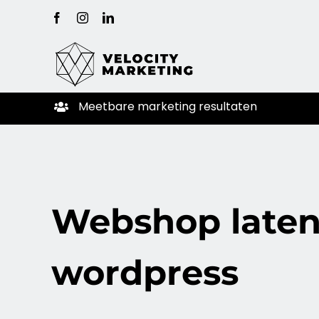
Ga
Facebook
Instagram
LinkedIn
naar
inhoud
Meetbare
marketing
resultaten
Webshop late
wordpress