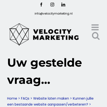
Ga
Facebook
Instagram
LinkedIn
naar
info@velocitymarketing.nl
inhoud
Uw gestelde
vraag…
Home
>
FAQs
>
Website laten maken
>
Kunnen jullie
een bestaande website aanpassen/verbeteren?
>